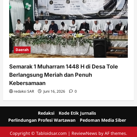
Daerah
Semarak 1 Muharram 1448 H di Desa Tole
Berlangsung Meriah dan Penuh
Kebersamaan
redaksi SAR
Juni 16, 2026
0
Redaksi
Kode Etik Jurnalis
Perlindungan Profesi Wartawan
Pedoman Media Siber
Copyright © Tabloidsar.com
|
ReviewNews
by AF themes.