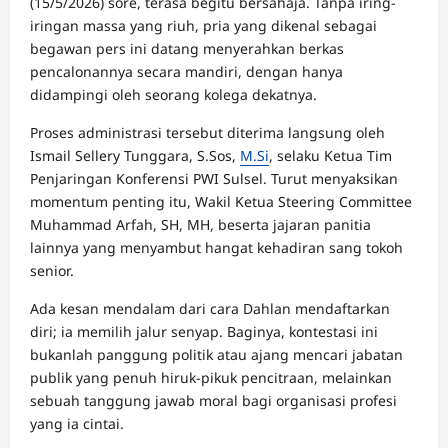
(15/5/2026) sore, terasa begitu bersahaja. Tanpa iring-
iringan massa yang riuh, pria yang dikenal sebagai
begawan pers ini datang menyerahkan berkas
pencalonannya secara mandiri, dengan hanya
didampingi oleh seorang kolega dekatnya.
Proses administrasi tersebut diterima langsung oleh
Ismail Sellery Tunggara, S.Sos,
M.Si
, selaku Ketua Tim
Penjaringan Konferensi PWI Sulsel. Turut menyaksikan
momentum penting itu, Wakil Ketua Steering Committee
Muhammad Arfah, SH, MH, beserta jajaran panitia
lainnya yang menyambut hangat kehadiran sang tokoh
senior.
Ada kesan mendalam dari cara Dahlan mendaftarkan
diri; ia memilih jalur senyap. Baginya, kontestasi ini
bukanlah panggung politik atau ajang mencari jabatan
publik yang penuh hiruk-pikuk pencitraan, melainkan
sebuah tanggung jawab moral bagi organisasi profesi
yang ia cintai.